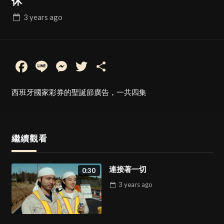
休
麋鹿準備好了
1:30
42
3 years
ago
Facebook
Line
Messenger
Twitter
Share
模糊感
3:56
43
西班牙國家彩券的聖誕節廣告，一共四集
模糊感 – 幕後花絮
1:09
44
繼續觀看
連接著一切
0:30
難忘的假期
5:27
45
3 years
ago