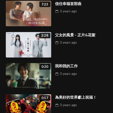
心事
信任幸福首部曲
2:40
7:23
46
3 years
ago
回家
1:46
47
父女的風景 – 正片&花絮
2:28
3 years
ago
贈送時間
1:24
48
我和我的工作
0:30
3 years
ago
聖誕列車
1:00
49
為美好的世界獻上祝福！
0:57
3 years
ago
Jingle Hoops