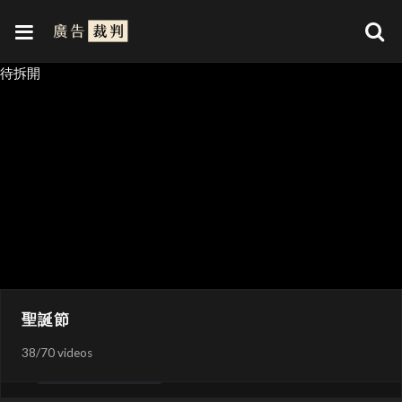
聖誕故事第一集 – Ho Ho 搶劫夜
14:46
34
待拆開
聖誕故事第二集 – 便簽
10:05
35
聖誕節不該有人孤單
2:00
36
聖誕節
艾爾頓強
2:22
37
38
/
70 videos