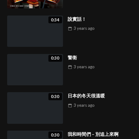
0:30
50
說實話！
0:34
3 years
ago
星際大戰
1:20
51
警衛
0:30
真帆的作戰計劃
3 years
ago
1:30
52
日本的冬天很溫暖
0:30
笑笑羊，咩咩笑
1:11
3 years
ago
53
我和時間們 – 別追上來啊
男孩與章魚
0:30
4:00