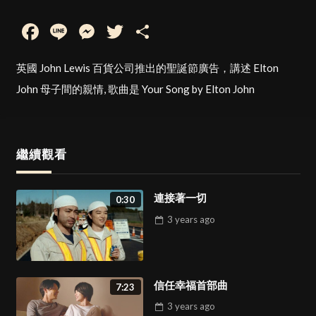
Facebook
Line
Messenger
Twitter
Share
英國 John Lewis 百貨公司推出的聖誕節廣告，講述 Elton
John 母子間的親情, 歌曲是 Your Song by Elton John
繼續觀看
連接著一切
0:30
3 years
ago
信任幸福首部曲
7:23
3 years
ago