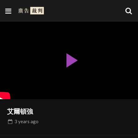
Play
Video
艾爾頓強
3 years
ago