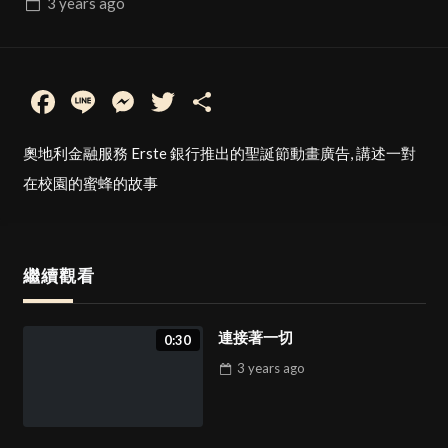
3 years
ago
給予那些付出最多的人
1:00
25
Facebook
Line
Messenger
Twitter
Share
Barbour 2023 聖誕廣告 – 笑笑羊
1:30
26
奧地利金融服務 Erste 銀行推出的聖誕節動畫廣告, 講述一對
在校園的蜜蜂的故事
善良，最偉大的禮物
2:30
27
繼續觀看
連接著一切
0:30
Aldi 超市聖誕廣告
1:30
28
3 years
ago