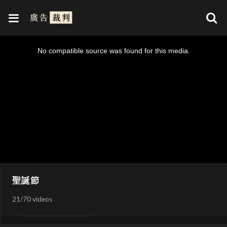
幫你變得更有聖誕氣氛
2:30
17
This
is
a
No compatible source was found for this media.
modal
window.
摩格的聖誕災難
3:20
18
快樂的兜風
1:00
19
聖誕節
最棒的禮物
3:20
20
21
/
70 videos