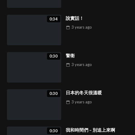
1:30
33
說實話！
0:34
3 years
ago
聖誕故事第一集 – Ho Ho 搶劫夜
14:46
34
警衛
0:30
聖誕故事第二集 – 便簽
3 years
ago
10:05
35
日本的冬天很溫暖
0:30
聖誕節不該有人孤單
2:00
3 years
ago
36
我和時間們 – 別追上來啊
艾爾頓強
0:30
2:22