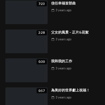
夢想之書
信任幸福首部曲
2:50
7:23
29
3 years
ago
歡樂的袋子
3:00
30
父女的風景 – 正片&花絮
2:28
3 years
ago
為了一天的奇蹟，暫停了時間
2:00
31
我和我的工作
0:30
3 years
ago
盛大之夜
2:00
32
為美好的世界獻上祝福！
0:57
3 years
ago
精靈聖誕節