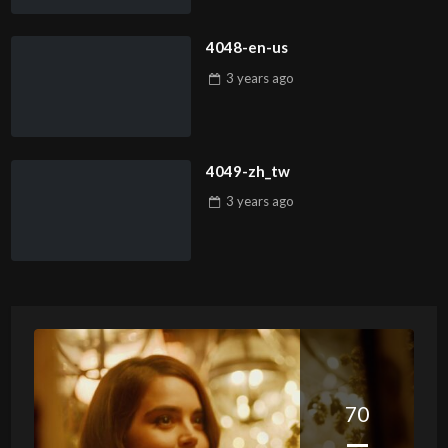
4048-en-us
3 years
ago
4049-zh_tw
3 years
ago
70