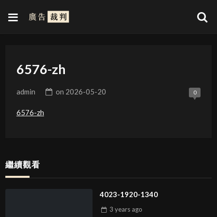
6576-zh
admin
on
2026-05-20
0
6576-zh
繼續觀看
4023-1920-1340
3 years
ago