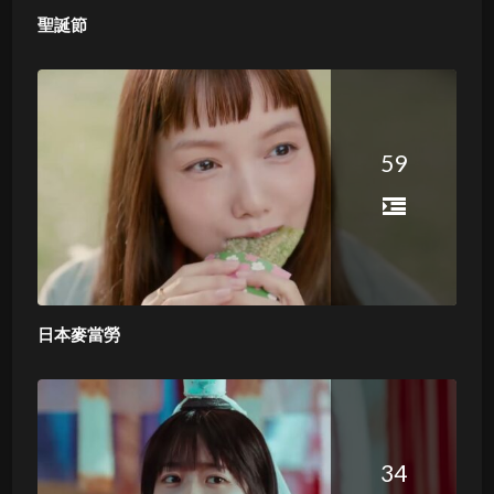
聖誕節
59
日本麥當勞
34