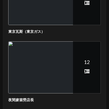
東京瓦斯（東京ガス）
12
夜間麥當勞店長