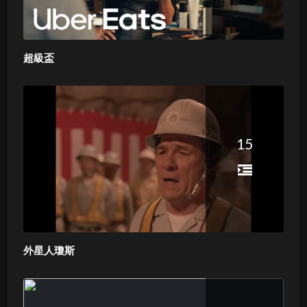
超級盃
15
外星人瓊斯