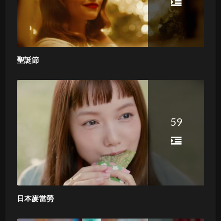
聖誕節
59
日本麥當勞