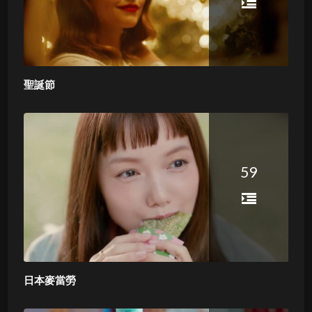
聖誕節
59
日本麥當勞