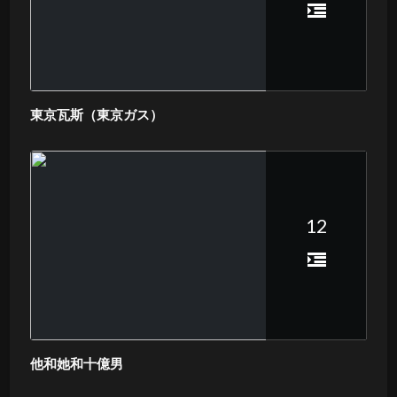
東京瓦斯（東京ガス）
12
他和她和十億男