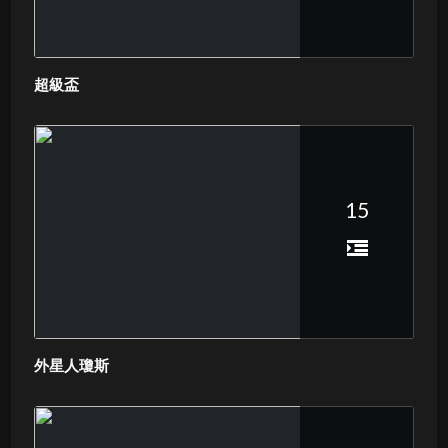
超級盃
15
外星人瓊斯