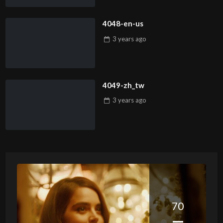
4048-en-us
3 years
ago
4049-zh_tw
3 years
ago
70