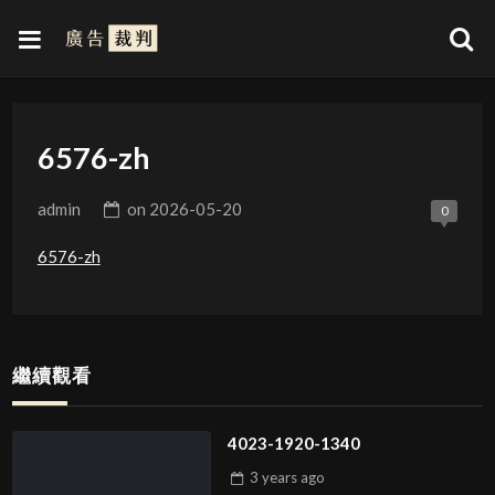
6576-zh
admin
on
2026-05-20
0
6576-zh
繼續觀看
4023-1920-1340
3 years
ago