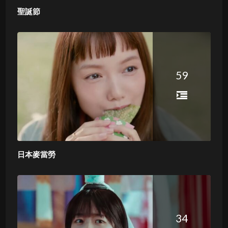
聖誕節
59
日本麥當勞
34