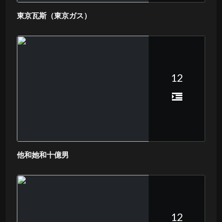
東京瓦斯（東京ガス）
12
他和她和十億男
12