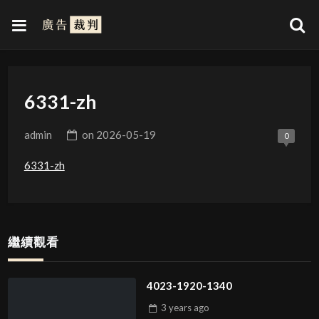
6331-zh
admin
on
2026-05-19
0
6331-zh
繼續觀看
4023-1920-1340
3 years
ago