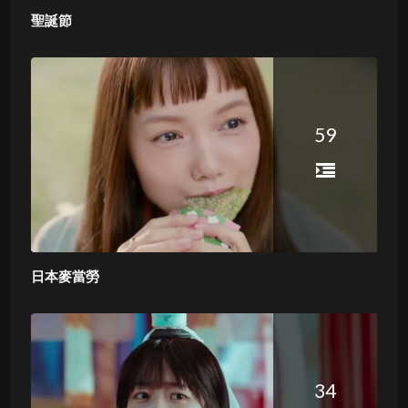
聖誕節
59
日本麥當勞
34