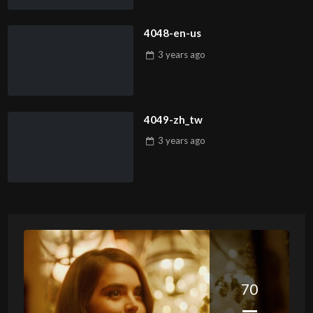
4048-en-us
3 years
ago
4049-zh_tw
3 years
ago
70