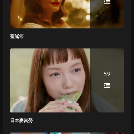
聖誕節
59
日本麥當勞