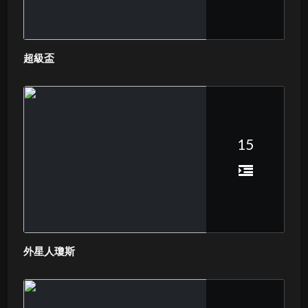
超級盃
15
外星人瓊斯