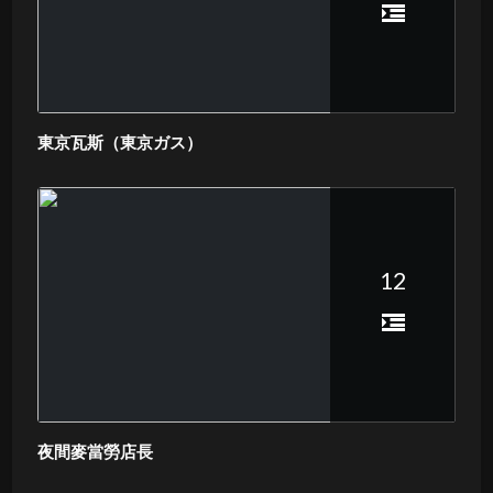
東京瓦斯（東京ガス）
12
夜間麥當勞店長