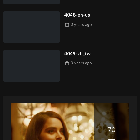
4048-en-us
3 years
ago
4049-zh_tw
3 years
ago
70