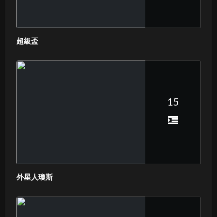
超級盃
15
外星人瓊斯