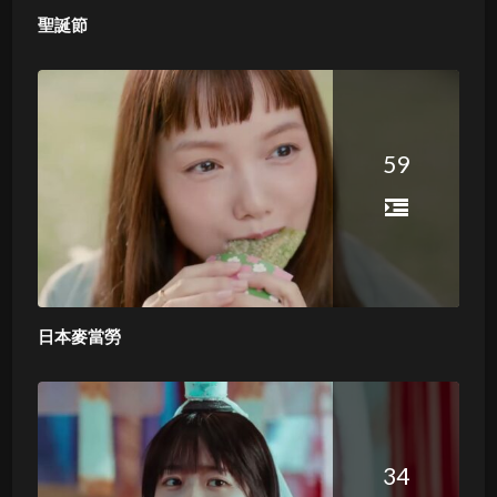
聖誕節
59
日本麥當勞
34