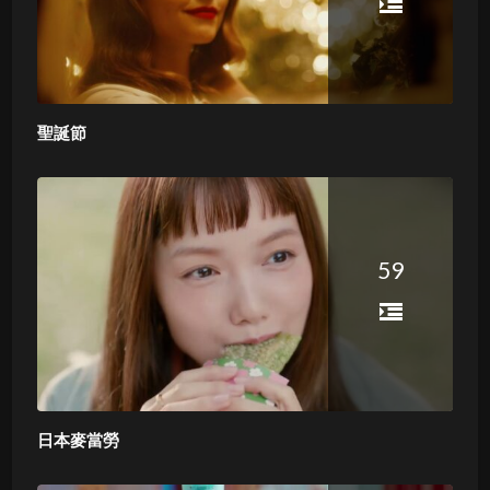
聖誕節
59
日本麥當勞