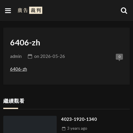
6406-zh
admin
on
2026-05-26
0
6406-zh
繼續觀看
4023-1920-1340
3 years
ago