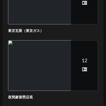
東京瓦斯（東京ガス）
12
夜間麥當勞店長