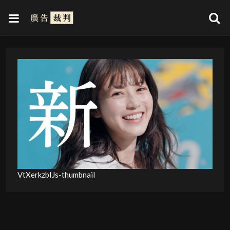
VtXerkzbIJs-thumbnail