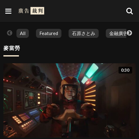
All
Featured
石原さとみ
金融廣告
麥當勞
0:30