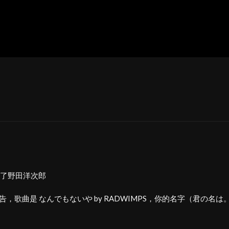
ger
ter
hare
了野田洋次郎
L 啤酒廣告，歌曲是 なんでもないや by RADWIMPS，你的名字（君の名