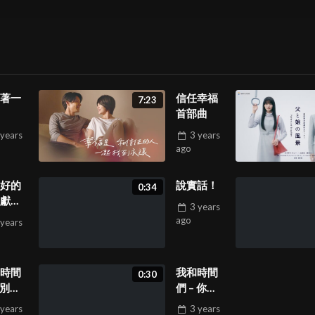
著一
信任幸福
7:23
首部曲
 years
3 years
ago
好的
說實話！
0:34
獻上
3 years
！
ago
 years
時間
我和時間
0:30
 別追
們 – 你太
啊
慢啦
 years
3 years