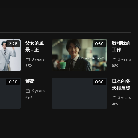
父女的風
我和我的
2:28
0:30
景 – 正片
工作
&花絮
3 years
3 years
ago
ago
警衛
日本的冬
0:30
0:30
天很溫暖
3 years
ago
3 years
ago