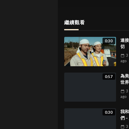
繼續觀看
連接
0:30
切
3
ago
為美
0:57
世界
祝福
3
ago
我和
0:30
們 –
上來
3