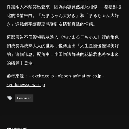
件讓兩人不禁笑出聲來，因為內容竟然如此相似——都是對彼
此的深情告白。「たまちゃん大好き」和「まるちゃん大好
き」這幾個字讓觀眾感受到友情和真摯的情感。
這部廣告不僅帶領觀眾進入《ちびまる子ちゃん》裡的角色
們成長為成熟大人的世界，也傳達出「人生是慢慢變得美好
的」這個訊息。配角中，小田切讓飾演的花輪君也將在未來
的續篇中登場。
參考來源： –
excite.co.jp
–
nippon-animation.co.jp
–
kyodonewsprwire.jp
Featured