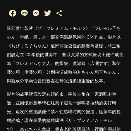
Facebook
Line
Messenger
Twitter
Share
這部廣告影片《ザ・プレミアム・モルツ》「プレモル子ち
ゃん・手紙」篇，是一部充滿溫馨氛圍的 CM 作品。影片以
《ちびまる子ちゃん》這部深受喜愛的動漫為基礎，將主角
們設定在 20 年後的世界中，並以實景的方式呈現出他們成長
為「プレミアムな大人」的樣貌。廣瀨鈴（広瀬すず）和伊
藤沙莉（伊藤沙莉）分別扮演成熟的丸ちゃん和玉ちゃん，
與觀眾分享兩位昔日親友在時光流逝後重逢的故事。
影片的故事背景設定在紐約市，兩位主角在一家酒吧中重
逢，並回憶起童年時在駄菓子屋裡一起喝著拉麵的美好時
光。這次的重逢讓他們禁不住感嘆時間的變遷，從童年的拉
麵變成了現在享受的精釀啤酒《ザ・プレミアム・モル
ツ》。當丸ちゃん拿出一個古老的玻璃瓶時，裡面的兩封信