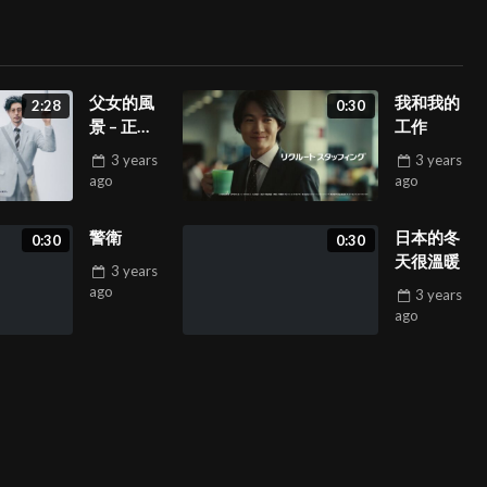
父女的風
我和我的
2:28
0:30
景 – 正片
工作
&花絮
3 years
3 years
ago
ago
警衛
日本的冬
0:30
0:30
天很溫暖
3 years
ago
3 years
ago