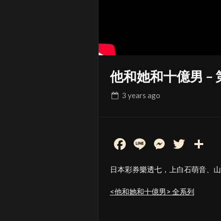
他和她和十億男 – 
3 years
ago
Facebook
Line
Messen
Twit
S
日本彩券樂透七，上白石萌音、山
<他和她和十億男> 全系列