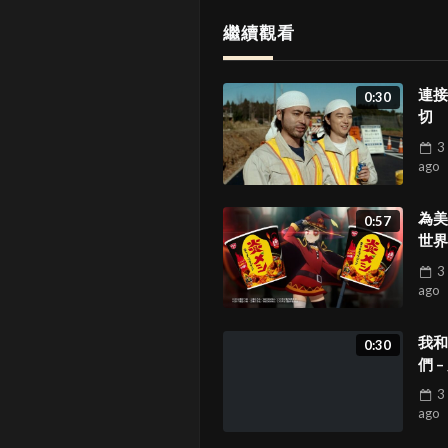
繼續觀看
連接
0:30
切
3
ago
為美
0:57
世界
祝福
3
ago
我和
0:30
們 –
上來
3
ago