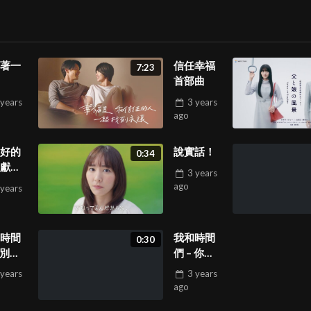
著一
信任幸福
7:23
首部曲
 years
3 years
ago
好的
說實話！
0:34
獻上
3 years
！
ago
 years
時間
我和時間
0:30
 別追
們 – 你太
啊
慢啦
 years
3 years
ago