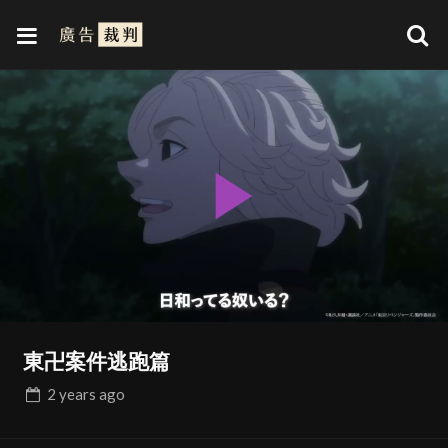
Play
Video
東卍案件逃跑篇
2 years
ago