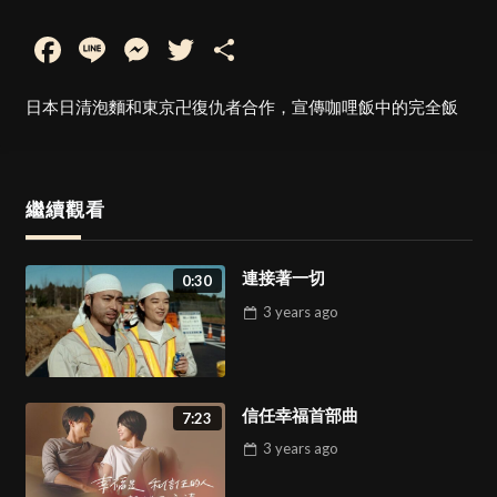
Facebook
Line
Messenger
Twitter
Share
日本日清泡麵和東京卍復仇者合作，宣傳咖哩飯中的完全飯
繼續觀看
連接著一切
0:30
3 years
ago
信任幸福首部曲
7:23
3 years
ago