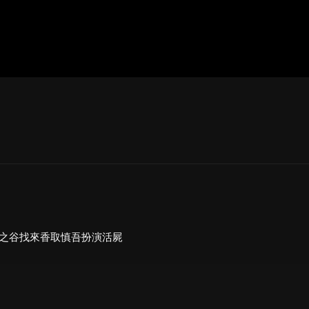
ger
ter
hare
y 楓之谷找來香取慎吾扮演活屍