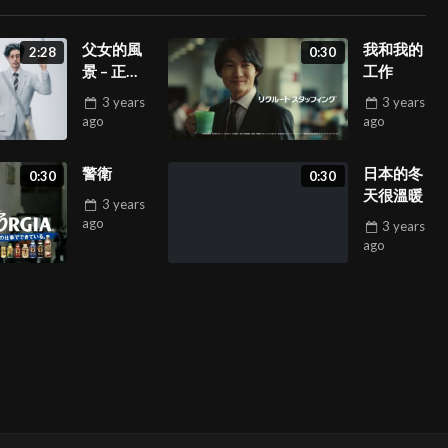
父女的風
我和我的
2:28
0:30
景 – 正片
工作
&花絮
3 years
3 years
ago
ago
警衛
日本的冬
0:30
0:30
天很溫暖
3 years
ago
3 years
ago