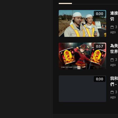
連接
0:30
切
3
ago
為美
0:57
世界
祝福
3
ago
我和
0:30
們 –
上來
3
ago