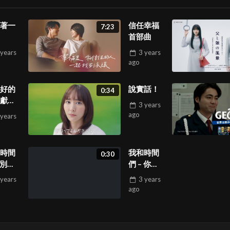
著一
信任幸福
7:23
首部曲
 years
3 years
ago
好的
說實話！
0:34
獻上
3 years
！
ago
 years
時間
我和時間
0:30
 別追
們 – 你太
啊
慢啦
 years
3 years
ago