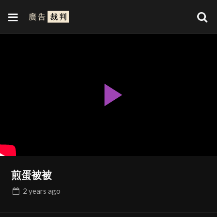
Play
Video
煎蛋被被
2 years
ago