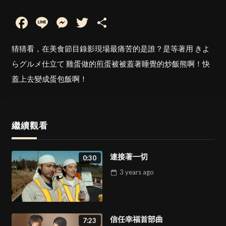
Facebook
Line
Messenger
Twitter
Share
猜猜看，在美食節目錄影現場最痛苦的是誰？是等著用 きよ
らグルメ仕立て 雞蛋做的煎蛋被被蓋著睡覺的炒飯熊啊！快
蓋上去變成蛋包飯啊！
繼續觀看
連接著一切
0:30
3 years
ago
信任幸福首部曲
7:23