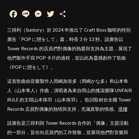
Facebook
Line
Messenger
Twitter
Share
三得利（Suntory）於 2024 年推出了 Craft Boss 咖啡的特別
廣告「POP に戀をして」篇，時長 3 分 13 秒。該廣告以
Tower Records 的店員們對偶像的熱愛與支持為主題，展現了
他們製作手寫 POP 卡片的過程，並以此為靈感創作了歌曲
《POP に戀をして》。
這首歌曲由音樂製作人岡嶋加奈多（岡嶋かな多）和山本隼
人（山本隼人）作曲，演唱者為來自岡山的搖滾樂隊 UNFAIR
RULE 的主唱山本珠羽（山本珠羽）。歌詞取材自全國 Tower
Records 店員對偶像的熱情與支持，充滿真摯的情感。
塔樓
該廣告是三得利與 Tower Records 合作的「偶像」主題活動
的一部分，旨在向店員們的工作致敬，並展現他們對音樂與