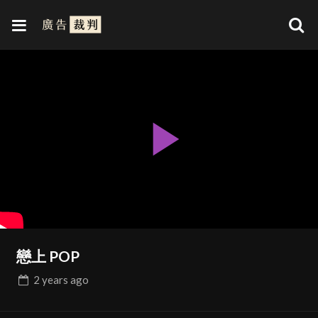
Play
Video
戀上 POP
2 years
ago