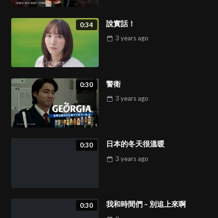
說實話！
0:34
3 years
ago
警衛
0:30
3 years
ago
日本的冬天很溫暖
0:30
3 years
ago
我和時間們 – 別追上來啊
0:30