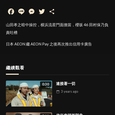
Facebook
Line
Messenger
Twitter
Share
山田孝之暗中操控，横浜流星門面擔當，櫻坂 46 田村保乃負
責吐槽
日本 AEON 繼 AEON Pay 之後再次推出信用卡廣告
繼續觀看
連接著一切
0:30
3 years
ago