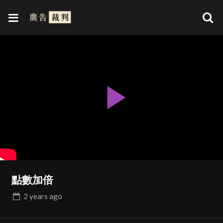
Play
Video
點數加倍
2 years
ago