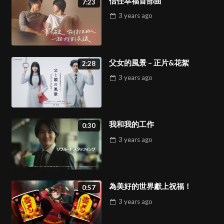
信任幸福首部曲
7:23
3 years
ago
父女的風景 – 正片&花絮
2:28
3 years
ago
我和我的工作
0:30
3 years
ago
為美好的世界獻上祝福！
0:57
3 years
ago