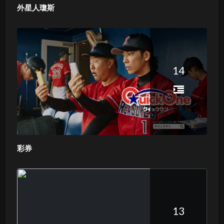
外星人瓊斯
14
彩券
13