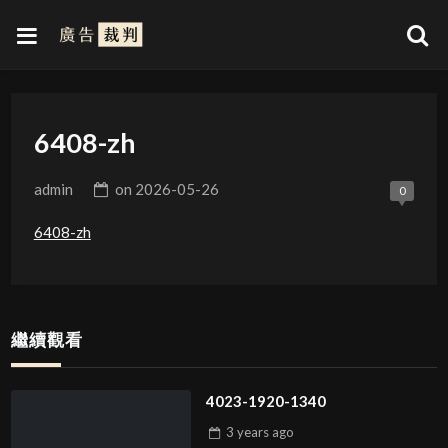
6408-zh
admin
on
2026-05-26
0
6408-zh
繼續觀看
4023-1920-1340
3 years
ago