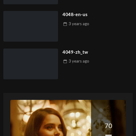
4048-en-us
3 years
ago
4049-zh_tw
3 years
ago
70