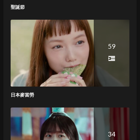
聖誕節
59
日本麥當勞
34