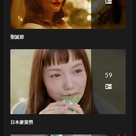
聖誕節
59
日本麥當勞