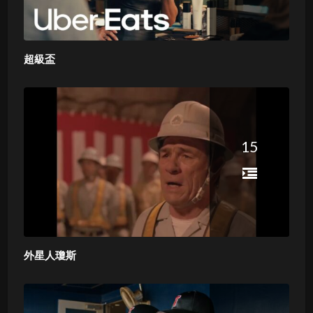
超級盃
15
外星人瓊斯