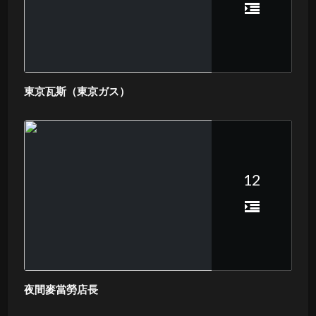
東京瓦斯（東京ガス）
12
夜間麥當勞店長