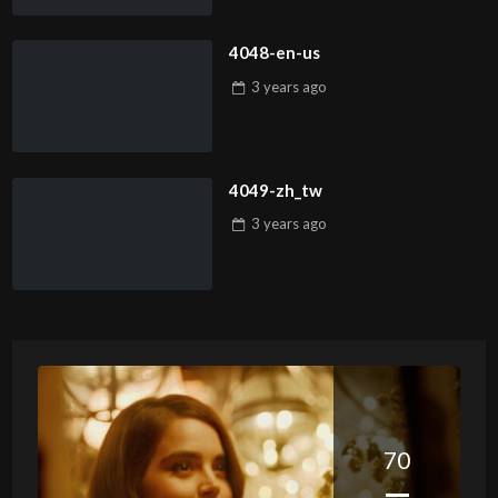
4048-en-us
3 years
ago
4049-zh_tw
3 years
ago
70