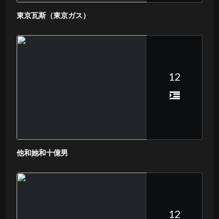
東京瓦斯（東京ガス）
12
他和她和十億男
12