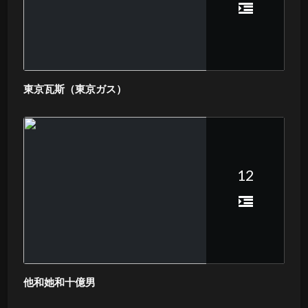
東京瓦斯（東京ガス）
12
他和她和十億男