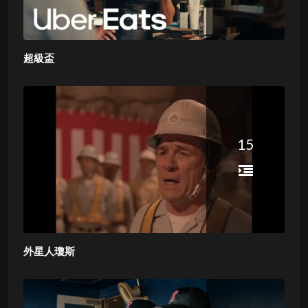
超級盃
15
外星人瓊斯