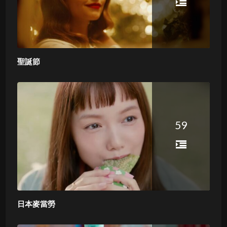
聖誕節
59
日本麥當勞