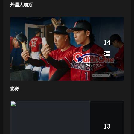
外星人瓊斯
14
彩券
13