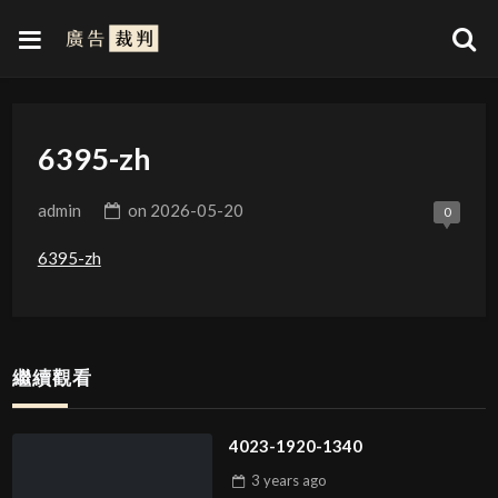
6395-zh
admin
on
2026-05-20
0
6395-zh
繼續觀看
4023-1920-1340
3 years
ago