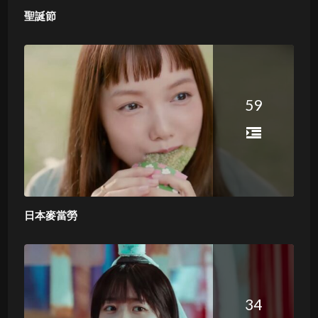
聖誕節
59
日本麥當勞
34