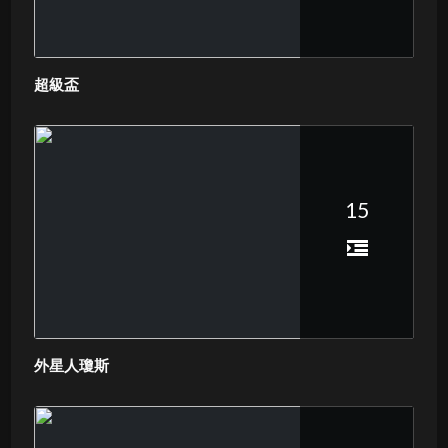
超級盃
15
外星人瓊斯