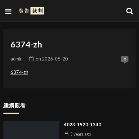
6374-zh
admin
on
2026-05-20
0
6374-zh
繼續觀看
4023-1920-1340
3 years
ago