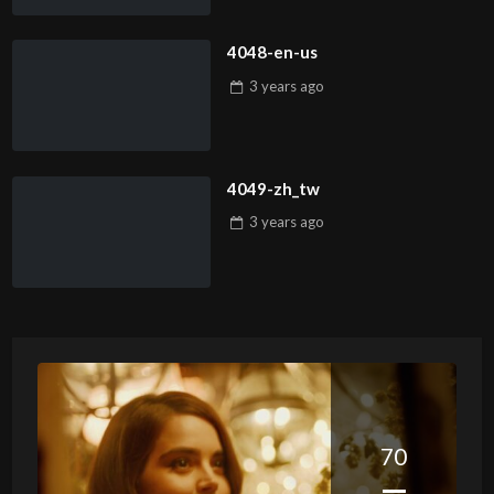
4048-en-us
3 years
ago
4049-zh_tw
3 years
ago
70