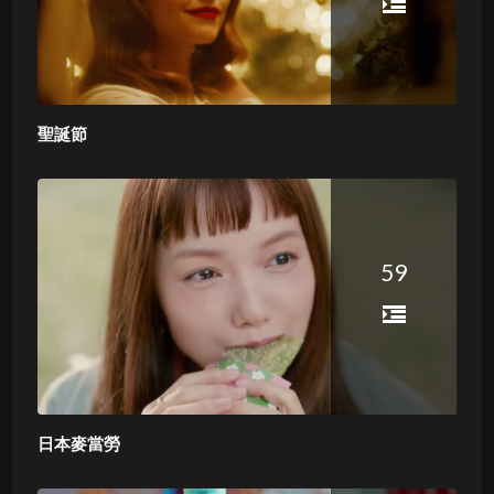
聖誕節
59
日本麥當勞