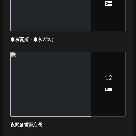
東京瓦斯（東京ガス）
12
夜間麥當勞店長