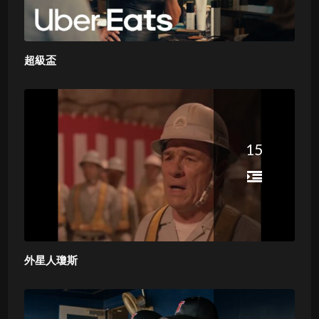
超級盃
15
外星人瓊斯