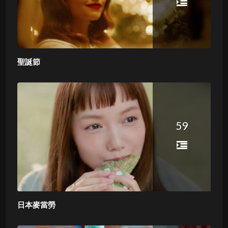
聖誕節
59
日本麥當勞