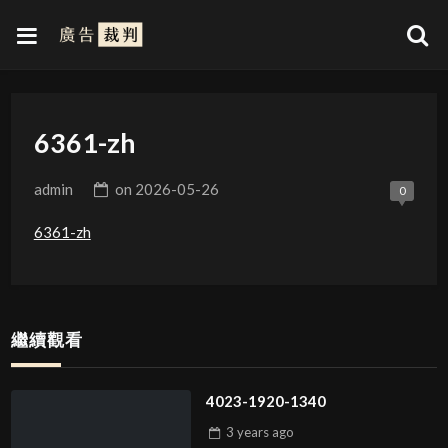
6361-zh
admin
on
2026-05-26
0
6361-zh
繼續觀看
4023-1920-1340
3 years
ago