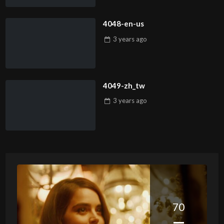
4048-en-us
3 years
ago
4049-zh_tw
3 years
ago
70