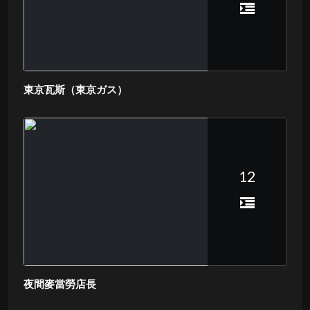
東京瓦斯（東京ガス）
12
夜間麥當勞店長