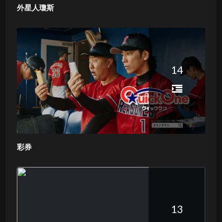
外星人瓊斯
14
彩券
13