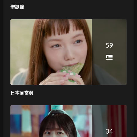
聖誕節
59
日本麥當勞
34