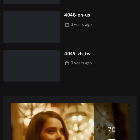
4048-en-us
3 years
ago
4049-zh_tw
3 years
ago
70