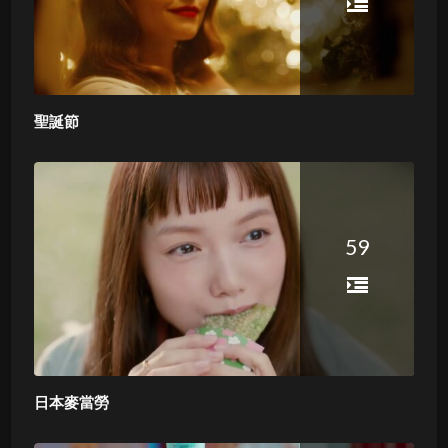
聖誕節
59
日本麥當勞