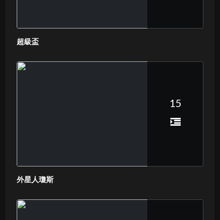
超級盃
15
外星人瓊斯