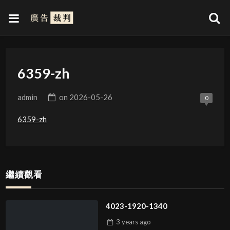
6359-zh
admin
on
2026-05-26
0
6359-zh
繼續觀看
4023-1920-1340
3 years
ago