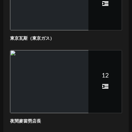
東京瓦斯（東京ガス）
12
夜間麥當勞店長