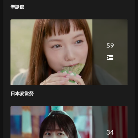
聖誕節
59
日本麥當勞
34