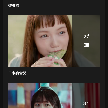
聖誕節
59
日本麥當勞
34