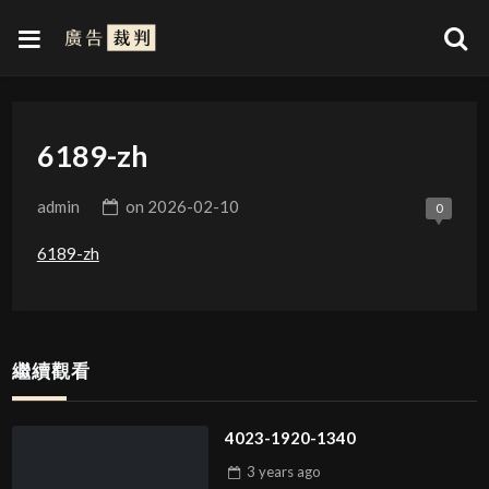
6189-zh
admin
on
2026-02-10
0
6189-zh
繼續觀看
4023-1920-1340
3 years
ago