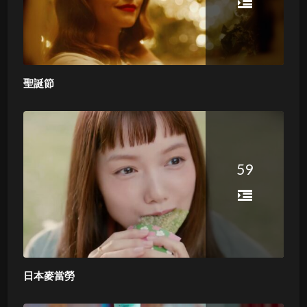
聖誕節
59
日本麥當勞