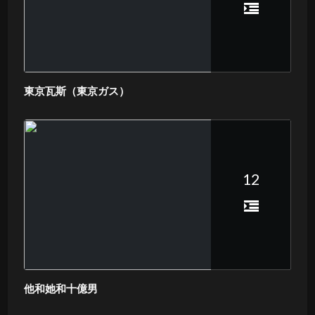
東京瓦斯（東京ガス）
12
他和她和十億男