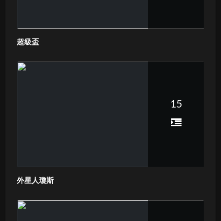
超級盃
15
外星人瓊斯