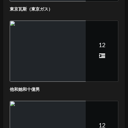
東京瓦斯（東京ガス）
12
他和她和十億男
12