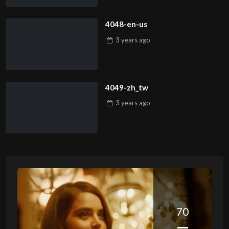
4048-en-us
3 years
ago
4049-zh_tw
3 years
ago
70