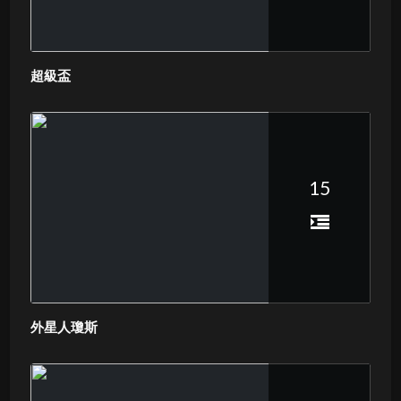
超級盃
15
外星人瓊斯