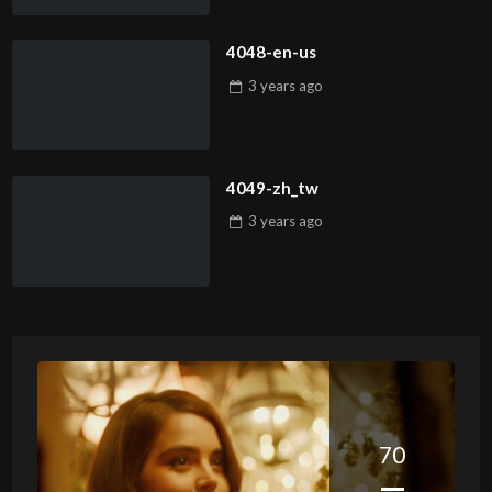
4048-en-us
3 years
ago
4049-zh_tw
3 years
ago
70