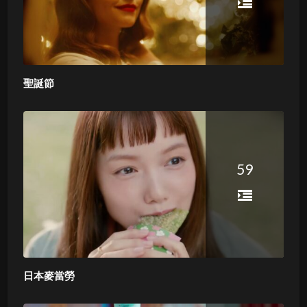
聖誕節
59
日本麥當勞