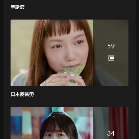
聖誕節
59
日本麥當勞
34