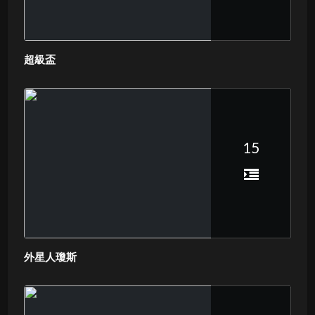
超級盃
15
外星人瓊斯