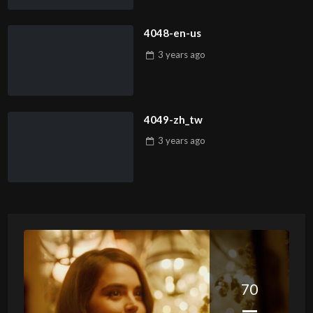
4048-en-us
3 years
ago
4049-zh_tw
3 years
ago
70