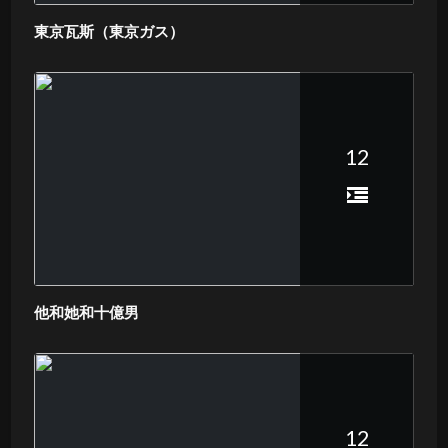
東京瓦斯（東京ガス）
12
他和她和十億男
12