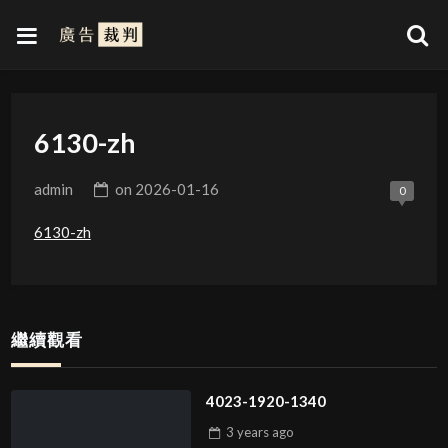
6130-zh
admin
on
2026-01-16
0
6130-zh
繼續觀看
4023-1920-1340
3 years
ago