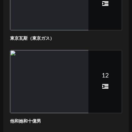
東京瓦斯（東京ガス）
12
他和她和十億男