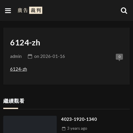
6124-zh
admin
on
2026-01-16
0
6124-zh
繼續觀看
4023-1920-1340
3 years
ago