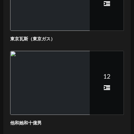
東京瓦斯（東京ガス）
12
他和她和十億男