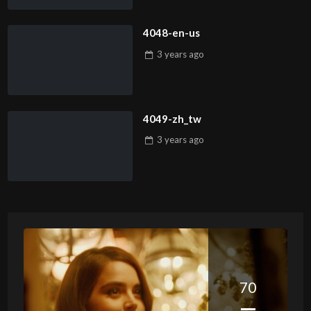
4048-en-us
3 years
ago
4049-zh_tw
3 years
ago
70