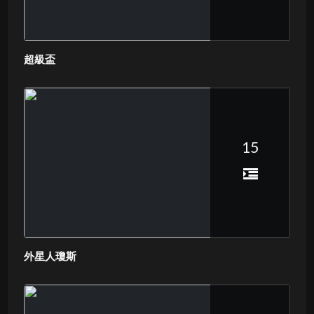
超級盃
15
外星人瓊斯