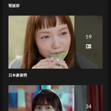
聖誕節
59
日本麥當勞
34