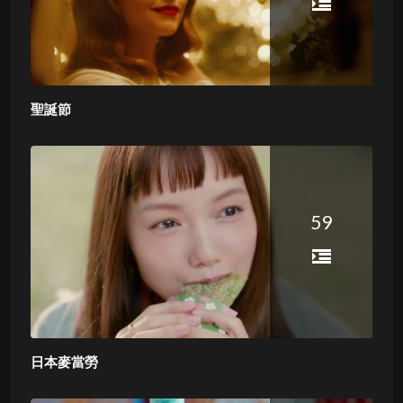
聖誕節
59
日本麥當勞