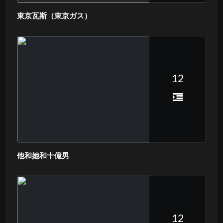
東京瓦斯（東京ガス）
12
他和她和十億男
12