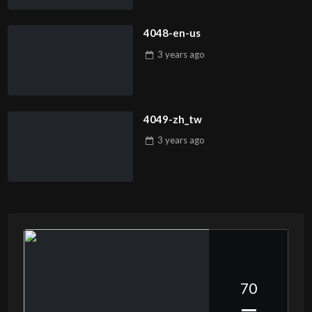
4048-en-us
3 years
ago
4049-zh_tw
3 years
ago
70