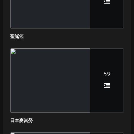
聖誕節
59
日本麥當勞