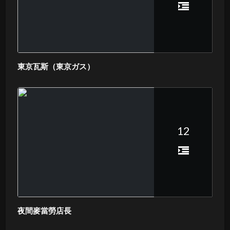
東京瓦斯（東京ガス）
12
夜間麥當勞店長