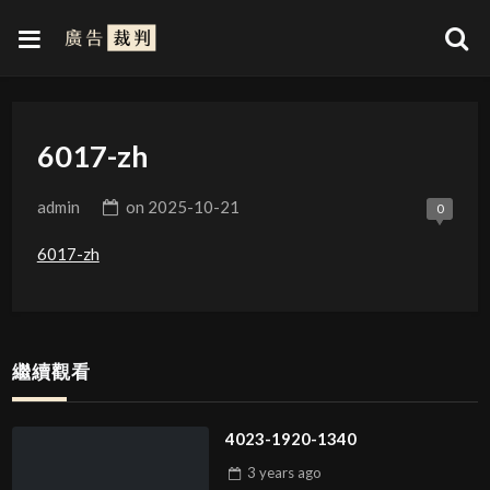
6017-zh
admin
on
2025-10-21
0
6017-zh
繼續觀看
4023-1920-1340
3 years
ago