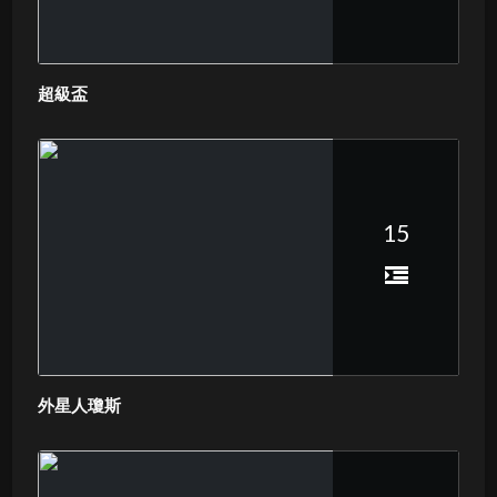
超級盃
15
外星人瓊斯