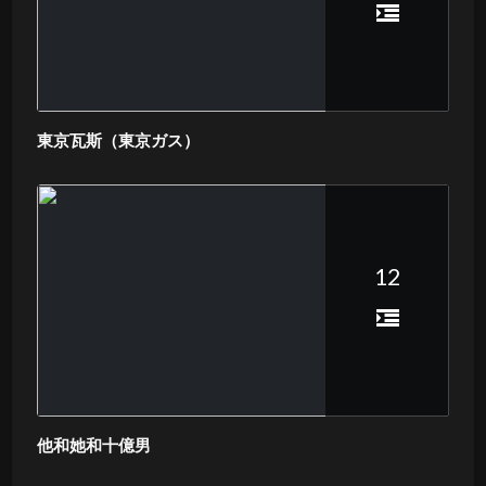
東京瓦斯（東京ガス）
12
他和她和十億男