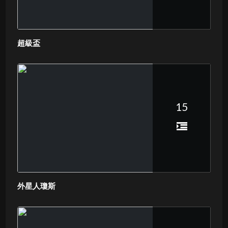
超級盃
15
外星人瓊斯