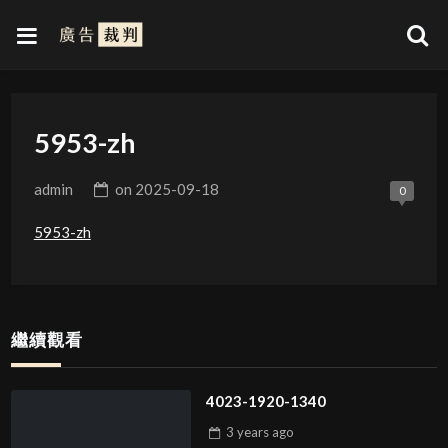
5953-zh
admin
on
2025-09-18
0
5953-zh
繼續觀看
4023-1920-1340
3 years
ago