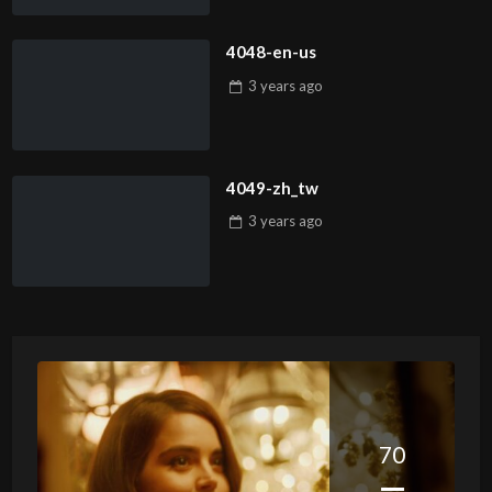
4048-en-us
3 years
ago
4049-zh_tw
3 years
ago
70