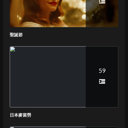
聖誕節
59
日本麥當勞