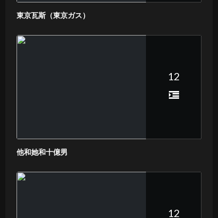
東京瓦斯（東京ガス）
12
他和她和十億男
12