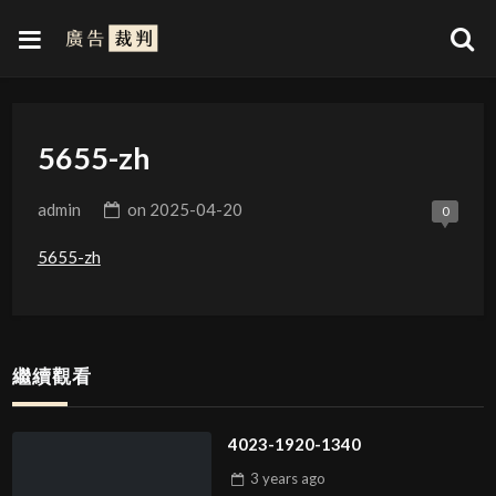
5655-zh
admin
on
2025-04-20
0
5655-zh
繼續觀看
4023-1920-1340
3 years
ago