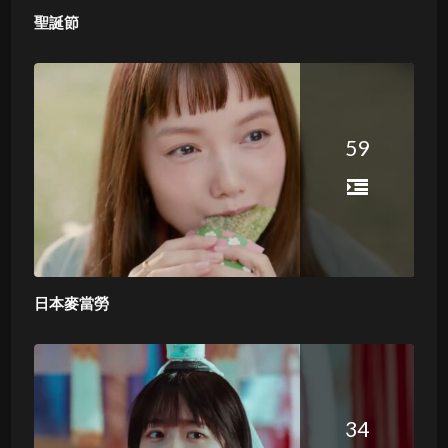
聖誕節
59
日本麥當勞
34