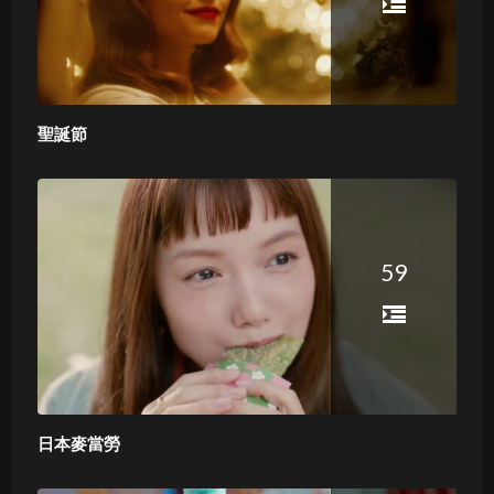
聖誕節
59
日本麥當勞