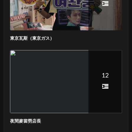
東京瓦斯（東京ガス）
12
夜間麥當勞店長