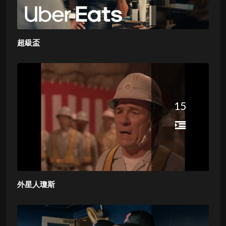
超級盃
15
外星人瓊斯