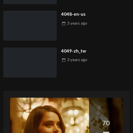
4048-en-us
3 years
ago
4049-zh_tw
3 years
ago
70