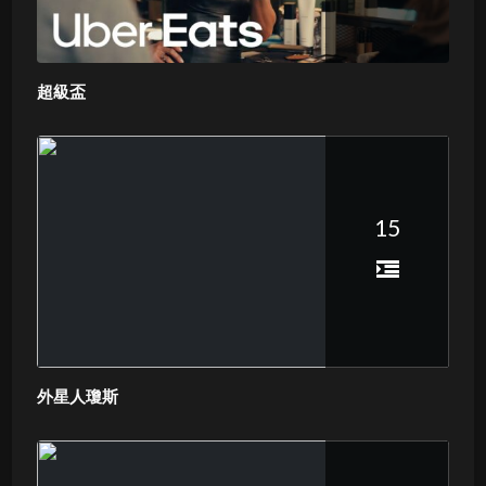
超級盃
15
外星人瓊斯