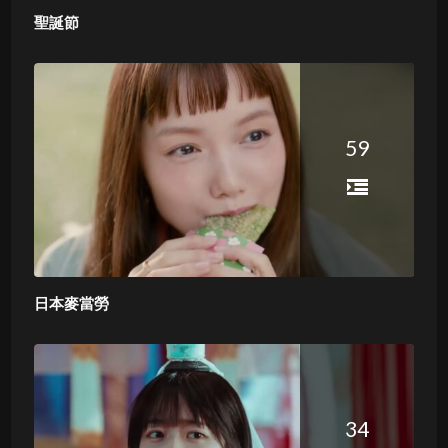
聖誕節
59
日本麥當勞
34