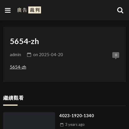
5654-zh
admin
on
2025-04-20
0
5654-zh
繼續觀看
4023-1920-1340
3 years
ago