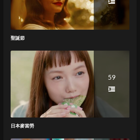
聖誕節
59
日本麥當勞