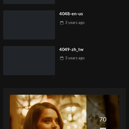
4048-en-us
3 years
ago
4049-zh_tw
3 years
ago
70