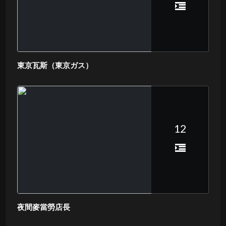
東京瓦斯（東京ガス）
12
夜間麥當勞店長