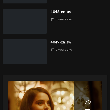
4048-en-us
3 years
ago
4049-zh_tw
3 years
ago
70