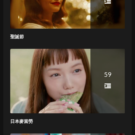
聖誕節
59
日本麥當勞