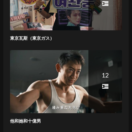
東京瓦斯（東京ガス）
12
他和她和十億男