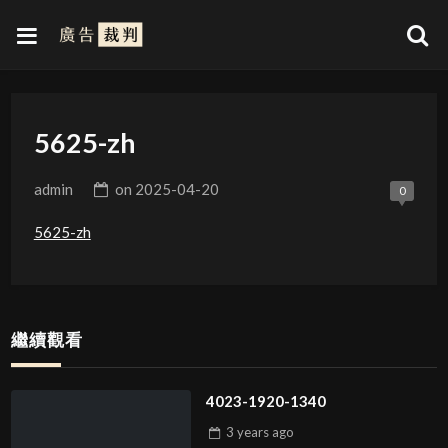
5625-zh
admin
on
2025-04-20
0
5625-zh
繼續觀看
4023-1920-1340
3 years
ago