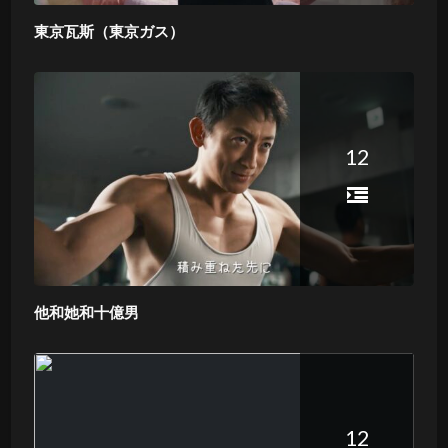
東京瓦斯（東京ガス）
12
他和她和十億男
12