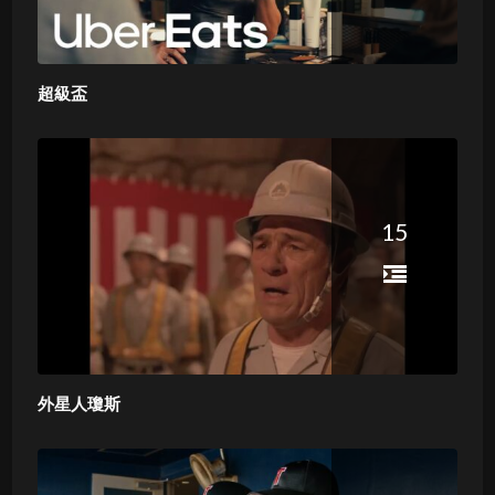
超級盃
15
外星人瓊斯