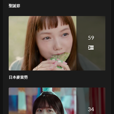
聖誕節
59
日本麥當勞
34