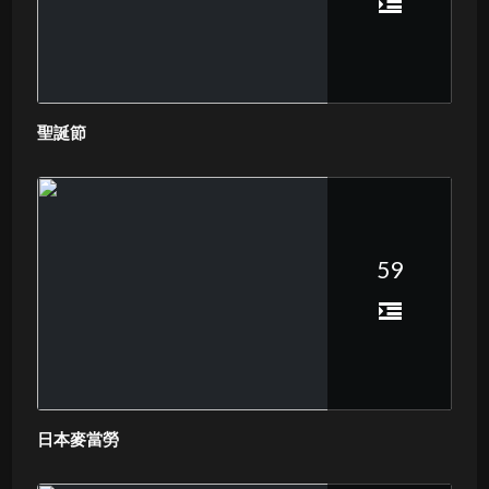
聖誕節
59
日本麥當勞