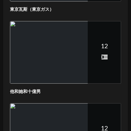
東京瓦斯（東京ガス）
12
他和她和十億男
12