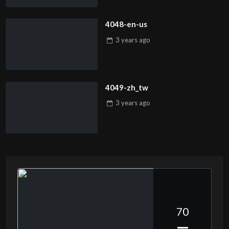
4048-en-us
3 years
ago
4049-zh_tw
3 years
ago
70