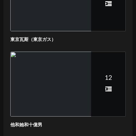
東京瓦斯（東京ガス）
12
他和她和十億男