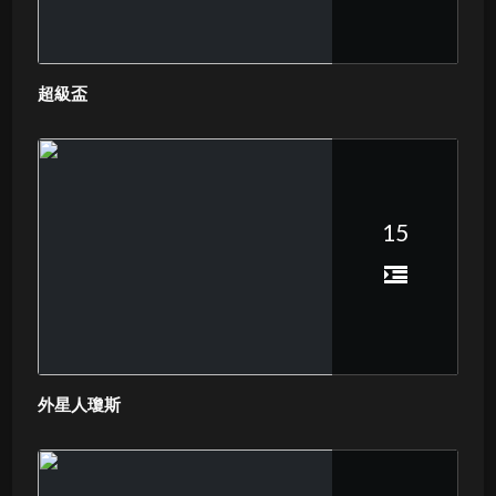
超級盃
15
外星人瓊斯