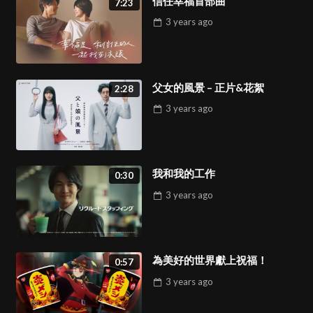
信任幸福首部曲
7:23
3 years
ago
父女的風景 – 正片&花絮
2:28
3 years
ago
我和我的工作
0:30
3 years
ago
為美好的世界獻上祝福！
0:57
3 years
ago