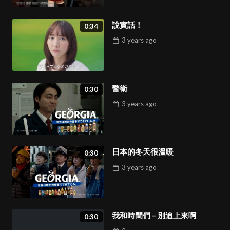
說實話！
0:34
3 years
ago
警衛
0:30
3 years
ago
日本的冬天很溫暖
0:30
3 years
ago
我和時間們 – 別追上來啊
0:30