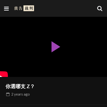
Play
Video
你選哪支 Z？
2 years
ago