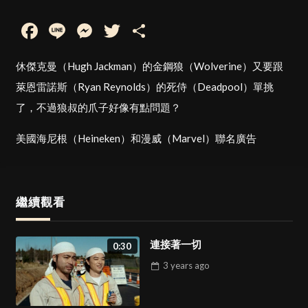
Facebook
Line
Messenger
Twitter
Share
休傑克曼（Hugh Jackman）的金鋼狼（Wolverine）又要跟
萊恩雷諾斯（Ryan Reynolds）的死侍（Deadpool）單挑
了，不過狼叔的爪子好像有點問題？
美國海尼根（Heineken）和漫威（Marvel）聯名廣告
繼續觀看
連接著一切
0:30
3 years
ago