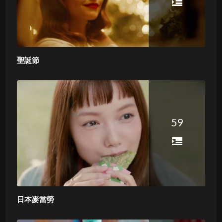
聖誕節
59
日本麥當勞