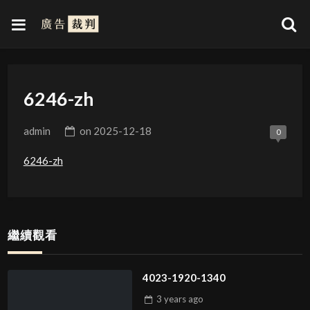
6246-zh
admin
on
2025-12-18
0
6246-zh
繼續觀看
4023-1920-1340
3 years
ago