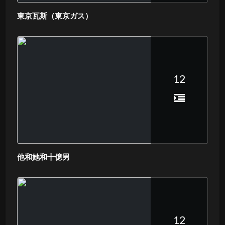
東京瓦斯（東京ガス）
12
他和她和十億男
12