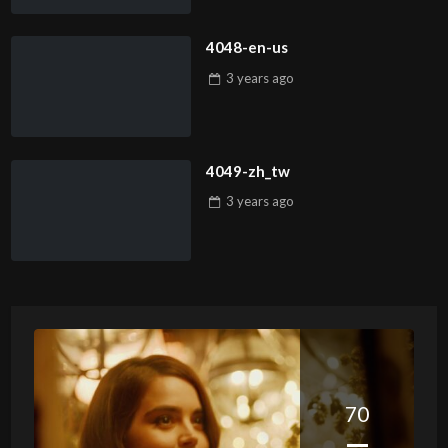
4048-en-us
3 years
ago
4049-zh_tw
3 years
ago
70