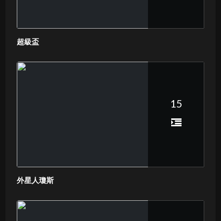
超級盃
15
外星人瓊斯