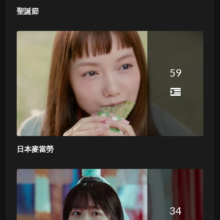
聖誕節
59
日本麥當勞
34