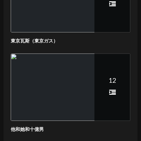
東京瓦斯（東京ガス）
12
他和她和十億男