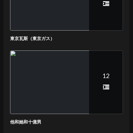
東京瓦斯（東京ガス）
12
他和她和十億男