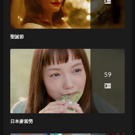
聖誕節
59
日本麥當勞