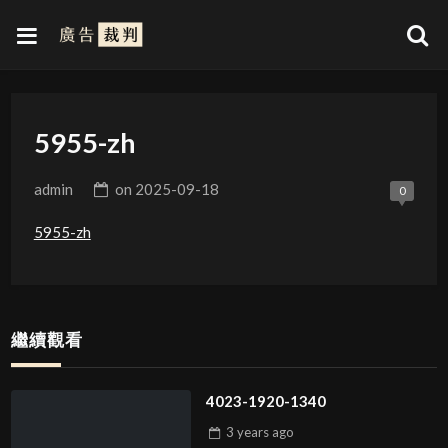
5955-zh
admin
on
2025-09-18
0
5955-zh
繼續觀看
4023-1920-1340
3 years
ago