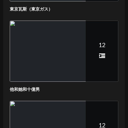
東京瓦斯（東京ガス）
12
他和她和十億男
12