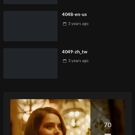
4048-en-us
3 years
ago
4049-zh_tw
3 years
ago
70