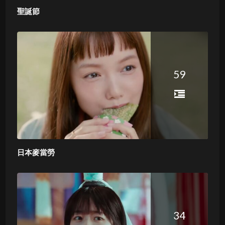
聖誕節
59
日本麥當勞
34