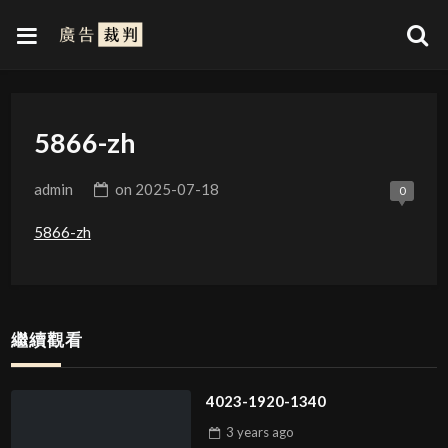
5866-zh
admin
on
2025-07-18
0
5866-zh
繼續觀看
4023-1920-1340
3 years
ago