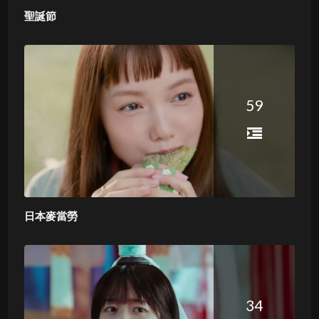
聖誕節
59
日本麥當勞
34