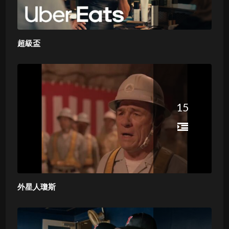
超級盃
15
外星人瓊斯