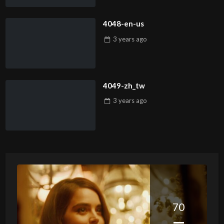
4048-en-us
3 years
ago
4049-zh_tw
3 years
ago
70