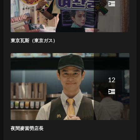
東京瓦斯（東京ガス）
12
夜間麥當勞店長