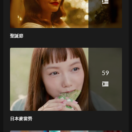
聖誕節
59
日本麥當勞