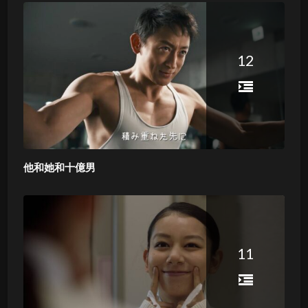
12
他和她和十億男
11