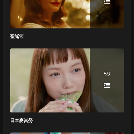
聖誕節
59
日本麥當勞