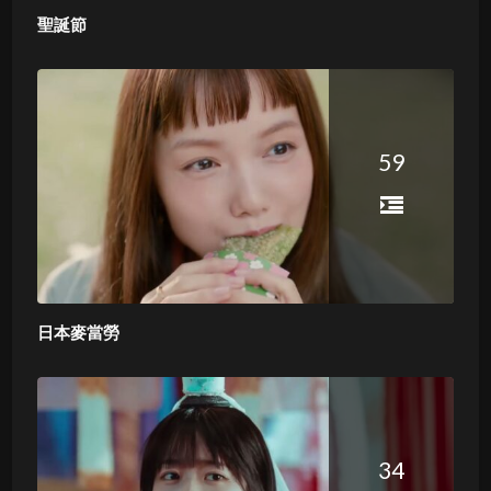
聖誕節
59
日本麥當勞
34