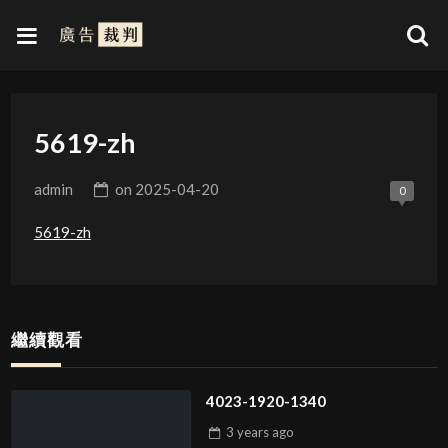
5619-zh
admin
on
2025-04-20
0
5619-zh
繼續觀看
4023-1920-1340
3 years
ago