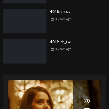
4048-en-us
3 years
ago
4049-zh_tw
3 years
ago
70