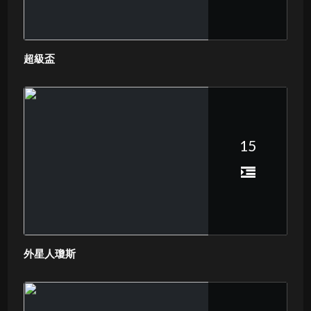
超級盃
15
外星人瓊斯