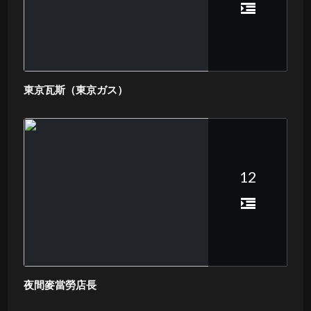
東京瓦斯（東京ガス）
12
夜間麥當勞店長